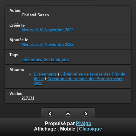
Auteur
Christel Sasso
Créée le
Mercredi 16 Novembre 2022
Ajoutée le
Mercredi 30 Novembre 2022
Tags
cérémonie
,
doctorat
,
prix
Albums
Événements
/
Cérémonies de remise des Prix de
thèse
/
Cérémonie de remise des Prix de thèses
2022
Visites
217131
Propulsé par
Piwigo
Affichage :
Mobile
|
Classique