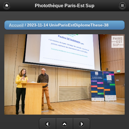
Photothèque Paris-Est Sup
Accueil
/
2023-11-14 UnivParisEstDiplomeThese-38