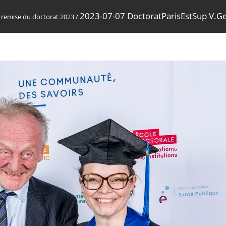
2023-07-07 DoctoratParisEstSup V.G
remise du doctorat 2023
/