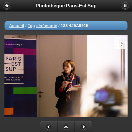
Photothèque Paris-Est Sup
Accueil
/
Tag
cérémonie
/
133 4J9A9915