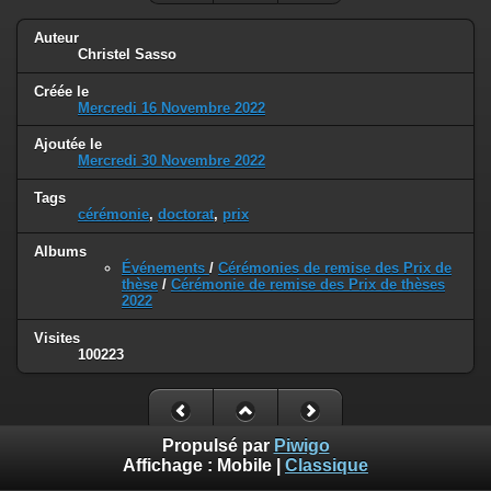
Auteur
Christel Sasso
Créée le
Mercredi 16 Novembre 2022
Ajoutée le
Mercredi 30 Novembre 2022
Tags
cérémonie
,
doctorat
,
prix
Albums
Événements
/
Cérémonies de remise des Prix de
thèse
/
Cérémonie de remise des Prix de thèses
2022
Visites
100223
Propulsé par
Piwigo
Affichage :
Mobile
|
Classique