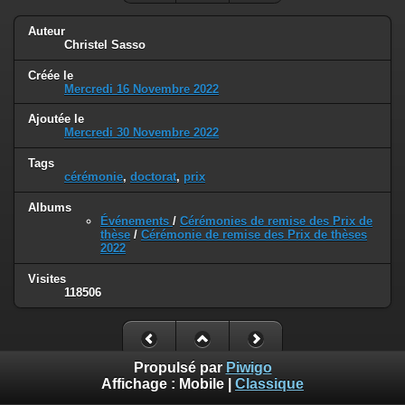
Auteur
Christel Sasso
Créée le
Mercredi 16 Novembre 2022
Ajoutée le
Mercredi 30 Novembre 2022
Tags
cérémonie
,
doctorat
,
prix
Albums
Événements
/
Cérémonies de remise des Prix de
thèse
/
Cérémonie de remise des Prix de thèses
2022
Visites
118506
Propulsé par
Piwigo
Affichage :
Mobile
|
Classique