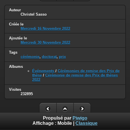
Auteur
Christel Sasso
Créée le
Mercredi 16 Novembre 2022
Ajoutée le
Mercredi 30 Novembre 2022
Tags
cérémonie
,
doctorat
,
prix
Albums
Événements
/
Cérémonies de remise des Prix de
thèse
/
Cérémonie de remise des Prix de thèses
2022
Visites
232895
Propulsé par
Piwigo
Affichage :
Mobile
|
Classique